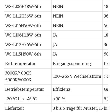
WS-LI06H18W-6th
NEIN
18
WS-LI12H36W-6th
NEIN
36
WS-LI15H50W-6th
NEIN
50
WS-LI06H18W-6th
JA
18
WS-LI12H36W-6th
JA
36
WS-LI15H50W-6th
JA
50
Farbtemperatur
Eingangsspannung
Lei
3000K/4000K
100–265 V Wechselstrom
>0,9
5000K/6000K
Betriebstemperatur
Effizienz
Gar
-20 °C bis +45 °C
>90 %
5 Ja
Lieferzeit
3 bis 5 Tage für Muster, 15 bi