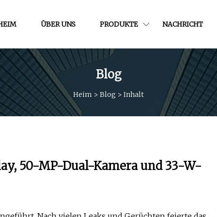
HEIM
ÜBER UNS
PRODUKTE
NACHRICHT
Blog
Heim
>
Blog
>
Inhalt
play, 50-MP-Dual-Kamera und 33-W-
ngeführt. Nach vielen Leaks und Gerüchten feierte das