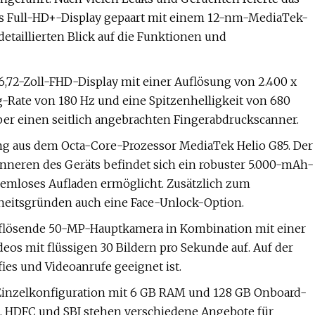
ßes Full-HD+-Display gepaart mit einem 12-nm-MediaTek-
taillierten Blick auf die Funktionen und
,72-Zoll-FHD-Display mit einer Auflösung von 2.400 x
g-Rate von 180 Hz und eine Spitzenhelligkeit von 680
über einen seitlich angebrachten Fingerabdruckscanner.
ng aus dem Octa-Core-Prozessor MediaTek Helio G85. Der
Inneren des Geräts befindet sich ein robuster 5.000-mAh-
blemloses Aufladen ermöglicht. Zusätzlich zum
heitsgründen auch eine Face-Unlock-Option.
auflösende 50-MP-Hauptkamera in Kombination mit einer
s mit flüssigen 30 Bildern pro Sekunde auf. Auf der
fies und Videoanrufe geeignet ist.
r Einzelkonfiguration mit 6 GB RAM und 128 GB Onboard-
ak, HDFC und SBI stehen verschiedene Angebote für