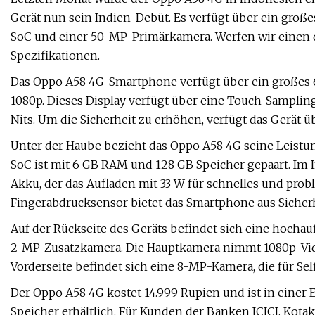
Gerät nun sein Indien-Debüt. Es verfügt über ein gro
SoC und einer 50-MP-Primärkamera. Werfen wir einen de
Spezifikationen.
Das Oppo A58 4G-Smartphone verfügt über ein großes 6
1080p. Dieses Display verfügt über eine Touch-Samplin
Nits. Um die Sicherheit zu erhöhen, verfügt das Gerät 
Unter der Haube bezieht das Oppo A58 4G seine Leistu
SoC ist mit 6 GB RAM und 128 GB Speicher gepaart. Im 
Akku, der das Aufladen mit 33 W für schnelles und pro
Fingerabdrucksensor bietet das Smartphone aus Sicher
Auf der Rückseite des Geräts befindet sich eine hoch
2-MP-Zusatzkamera. Die Hauptkamera nimmt 1080p-Video
Vorderseite befindet sich eine 8-MP-Kamera, die für Sel
Der Oppo A58 4G kostet 14.999 Rupien und ist in eine
Speicher erhältlich. Für Kunden der Banken ICICI, Kot